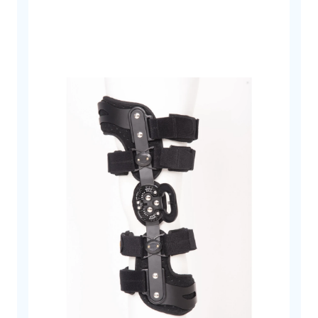
Καλσόν
Χρώμα
Μπεζ
Δάκτυλα
με Κλειστά Δάκτυλα
Διαβαθμισμένης Συμπίεσης
Ναι
Κλάση
Κλάση 1