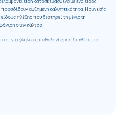
εριλαμβάνει είδη κατασκευασμένα με ένα είδος
υ προσδίδουν αυξημένη καλυπτικότητα. Η συνεχής
 είδους πλέξης που διατηρεί τη μέγιστη
φάνιση στην κάλτσα.
υται για φλεβικές παθολογίες και διαθέτει τα
αθμισμένης συμπίεσης, κλάσης Ι, 18-21 mmHg στον
ικές Ίνες.
 αξιολόγηση και ιατρική συνταγή. Συμβουλευτείτε