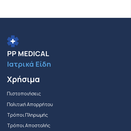
προϊόντ
παραλλαγές.
Οι
επιλογές
μπορούν
να
επιλεγούν
PP MEDICAL
στη
σελίδα
Ιατρικά Είδη
του
προϊόντος
Χρήσιμα
Πιστοποιήσεις
Πολιτική Απορρήτου
Τρόποι Πληρωμής
Τρόποι Αποστολής