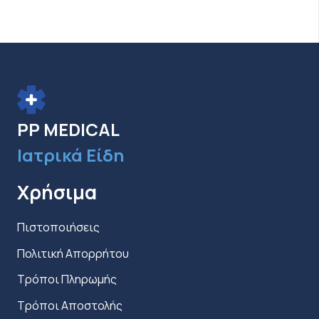
Οι
επιλογές
μπορούν
να
επιλεγούν
στη
PP MEDICAL
σελίδα
Ιατρικά Είδη
του
προϊόντος
Χρήσιμα
Πιστοποιήσεις
Πολιτική Απορρήτου
Τρόποι Πληρωμής
Τρόποι Αποστολής