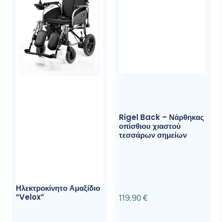
Watermelon ενθαρρύνουν την κατανάλωση.
Βιοδιαθέσιμα
ενεργά συστατικά.
Κατασκευάστηκε στις ΗΠΑ σε μια
εγκατάσταση cGMP (τρέχουσες καλές
πρακτικές παρασκευής) που επιθεωρήθηκε
από το FDA και ελέγχθηκε ανεξάρτητα για να
μην περιέχει απαγορευμένες ουσίες.
Με
φυσική στέβια
ως γλυκαντικό.
Rigel Back – Νάρθηκας
οπίσθιου χιαστού
Επίσης, ιδανικό για αθλητικά για νέους, για
τεσσάρων σημείων
ενυδάτωση ταξιδιών, τένις και άλλα
αθλήματα, κάμπινγκ και πεζοπορία κλπ.
Συνιστώμενη Δοσολογία
Ηλεκτροκίνητο Αμαξίδιο
“Velox”
119,90
€
2 δισκία ανά 15-30 λεπτά κατά τη διάρκεια
της δραστηριότητας.