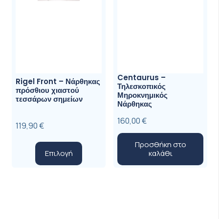
προϊόντ
Centaurus –
Rigel Front – Νάρθηκας
Τηλεσκοπικός
πρόσθιου χιαστού
Μηροκνημικός
τεσσάρων σημείων
Νάρθηκας
160,00
€
119,90
€
Προσθήκη στο
Αυτό
Επιλογή
καλάθι
το
προϊόν
έχει
πολλαπλές
παραλλαγές.