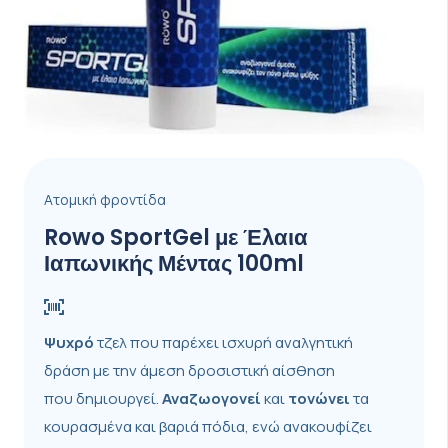
Ατομική φροντίδα
Rowo SportGel με Έλαια
Ιαπωνικής Μέντας 100ml
Ψυχρό
τζελ που παρέχει ισχυρή αναλγητική
δράση με την άμεση δροσιστική αίσθηση
που δημιουργεί.
Αναζωογονεί
και
τονώνει
τα
κουρασμένα και βαριά πόδια, ενώ ανακουφίζει