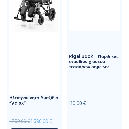
Rigel Back – Νάρθηκας
οπίσθιου χιαστού
τεσσάρων σημείων
Ηλεκτροκίνητο Αμαξίδιο
“Velox”
119,90
€
Original
Η
1.750,00
€
1.590,00
€
price
τρέχουσα