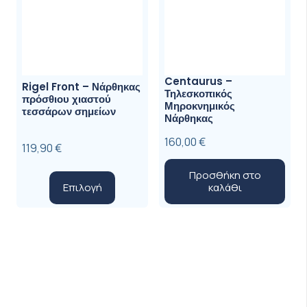
Centaurus –
Rigel Front – Νάρθηκας
Τηλεσκοπικός
πρόσθιου χιαστού
Μηροκνημικός
τεσσάρων σημείων
Νάρθηκας
160,00
€
119,90
€
Προσθήκη στο
Αυτό
Επιλογή
καλάθι
το
προϊόν
έχει
πολλαπλές
παραλλαγές.
Οι