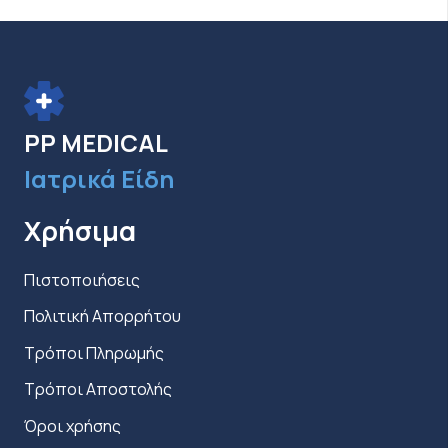
επιλογές
μπορούν
να
επιλεγούν
στη
PP MEDICAL
σελίδα
Ιατρικά Είδη
του
προϊόντος
Χρήσιμα
Πιστοποιήσεις
Πολιτική Απορρήτου
Τρόποι Πληρωμής
Τρόποι Αποστολής
Όροι χρήσης