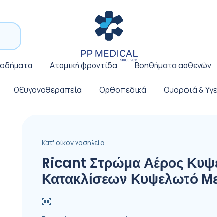
ποδήματα
Ατομική φροντίδα
Βοηθήματα ασθενών
Οξυγονοθεραπεία
Ορθοπεδικά
Ομορφιά & Υγε
Κατ' οίκον νοσηλεία
Ricant Στρώμα Αέρος Κυψ
Κατακλίσεων Κυψελωτό Με