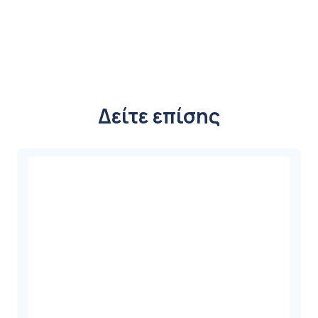
Αερόστρωμα
Κατακλίσεων
Κυψελωτό
Με
Αντλία
SY
Δείτε επίσης
ποσότητα