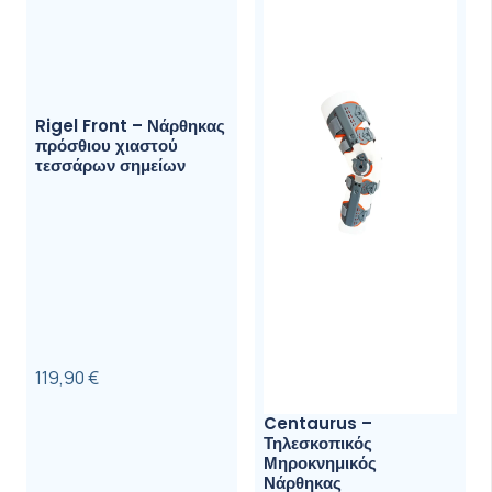
Οι
επιλογές
μπορούν
να
Rigel Front – Νάρθηκας
επιλεγού
πρόσθιου χιαστού
τεσσάρων σημείων
στη
σελίδα
του
προϊόντ
119,90
€
Centaurus –
Τηλεσκοπικός
Μηροκνημικός
Νάρθηκας