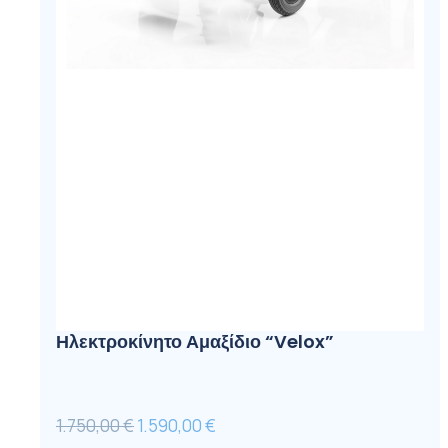
Ηλεκτροκίνητο Αμαξίδιο “Velox”
Original
Η
1.750,00
€
1.590,00
€