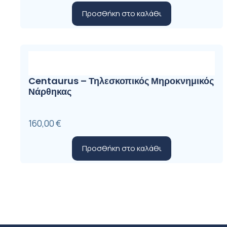
price
τρέχουσα
Προσθήκη στο καλάθι
was:
τιμή
1.750,00 €.
είναι:
1.590,00 €.
Centaurus – Τηλεσκοπικός Μηροκνημικός
Νάρθηκας
160,00
€
Προσθήκη στο καλάθι