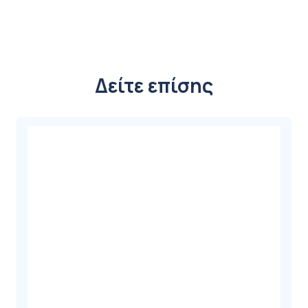
Μπράτσου
με
ανίχνευση
Αρρυθμίας
HEM-
Δείτε επίσης
7121J
ποσότητα