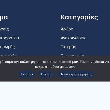
μα
Κατηγορίες
ήσεις
Άρθρα
Απορρήτου
Ανακοινώσεις
ληρωμής
Για εμάς
ποστολής
Επικοινωνία
φέρουμε την καλύτερη εμπειρία στον ιστότοπό μας. Εάν συνεχίσετε να χ
ης
Ο Λογαριασμός μου
ευχαριστημένοι με αυτόν.
επιστροφών
Υπηρεσίες
Εντάξει
Άρνηση
Πολιτική απορρήτου
αταναλωτικής
ίας
© 2024 ppmedical | Designed and Developed by
ACMDigital