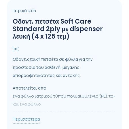
Ιατρικά είδη
Oδοντ. πετσέτα Soft Care
Standard 2ply με dispenser
λευκή (4 x 125 τεμ)
Οδοντιατρική πετσέτα σε φύλλα για την
προστασία του ασθενή, μεγάλης
απορροφητικότητας και αντοχής.
Αποτελείται από
ένα φύλλο ιατρικού τύπου πολυαιθυλένιο (ΡΕ),το οποίο 
και ένα φύλλo
χαρτί εξαιρετικής ποιότητας και αντοχής το οποίο βρίσ
Περισσότερα
μέρος.