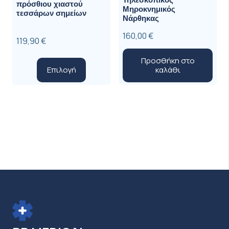
πρόσθιου χιαστού
Μηροκνημικός
τεσσάρων σημείων
Νάρθηκας
160,00
€
119,90
€
Προσθήκη στο
Αυτό
Επιλογή
καλάθι
το
προϊόν
έχει
πολλαπλές
παραλλαγές.
Οι
επιλογές
μπορούν
να
επιλεγούν
στη