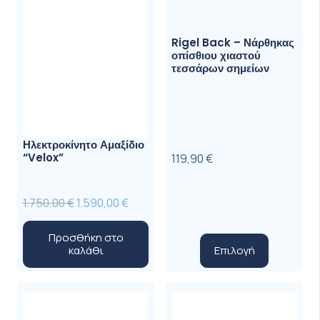
Rigel Back – Νάρθηκας
οπίσθιου χιαστού
τεσσάρων σημείων
Ηλεκτροκίνητο Αμαξίδιο
“Velox”
119,90
€
Original
Η
1.750,00
€
1.590,00
€
price
τρέχουσα
Προσθήκη στο
was:
τιμή
Αυτό
Επιλογή
καλάθι
1.750,00 €.
είναι:
το
1.590,00 €.
προϊόν
έχει