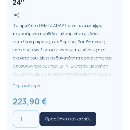
24″
Το αμαξίδιο GEMINI ADAPT είναι ένα ελαφρύ,
πτυσσόμενο αμαξίδιο αλουμινίου με δύο
επιπλέον μικρούς, σταθερούς, βοηθητικούς
τροχούς των 3 ιντσών, ενσωματωμένους στο
σκελετό του. Δίνει τη δυνατότητα αφαίρεσης των
οπίσθιων τροχών των 24 ή 12 ιντσών με χρήση
του μηχανισμού Ταχείας Αποδέσμευσης (Quick
Release), διευκολύνοντας την πρόσβαση σε
Περισσότερα
χώρους όπου το συνολικό πλάτος του αμαξιδίου
δεν το επιτρέπει.
223,90
€
Προσφέρει τη δυνατότητα μετατροπής σε
Mobiak
Προσθήκη στο καλάθι
αμαξίδιο μεταφοράς με την προμήθεια των
Gemini
μεσαίων τροχών 12 ιντσών. Είναι πτυσσόμενου
Adapt