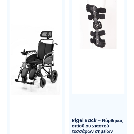
Προσθήκη σετ ροδάκια αντί-ανατροπής
Προσθήκη ανυψούμενων υποποδίων
Προσθήκη πίσω τροχού (12”) συμπαγείς,
Quick Release
Αλλαγή πίσω τροχού (24”) σε φουσκωτό με
ακτίνα, Quick Release
Αλλαγή υφασμάτινης επένδυσης σε
δερμάτινου τύπου
Προσθήκη έξτρα προσκέφαλου
Προσθήκη θήκης μπαστουνιού-βακτηρίας
Διαστάσεις και βάρη:
Rigel Back – Νάρθηκας
Με οπίσθιο τροχό 24
οπίσθιου χιαστού
τεσσάρων σημείων
Με οπίσθιο τροχό 12