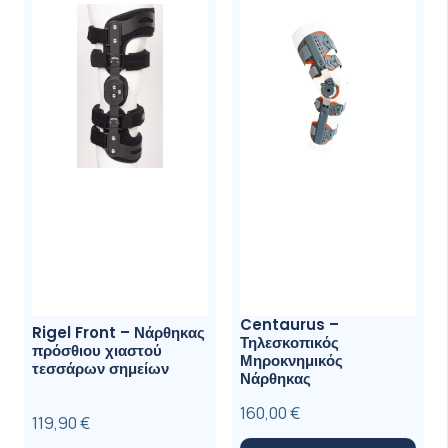
μπορούν
να
επιλεγού
στη
σελίδα
του
προϊόντ
Centaurus –
Rigel Front – Νάρθηκας
Τηλεσκοπικός
πρόσθιου χιαστού
Μηροκνημικός
τεσσάρων σημείων
Νάρθηκας
160,00
€
119,90
€