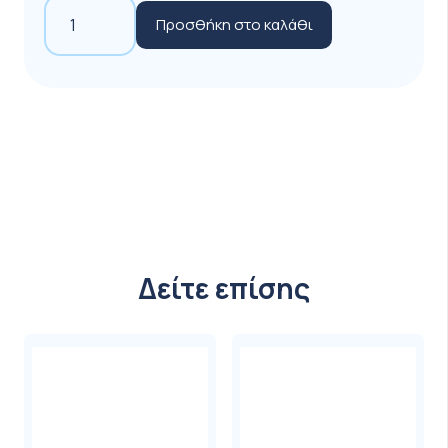
Mobiak
was:
τιμή
είδη μπανιέρας.
Προσθήκη στο καλάθι
Κάθισμα
42,00 €.
είναι:
Μπάνιου
35,00 €.
0806065
ποσότητα
Δείτε επίσης