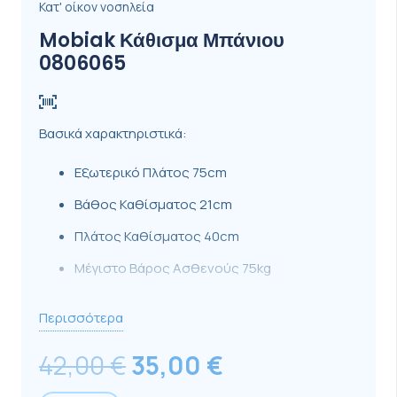
Κατ' οίκον νοσηλεία
Mobiak Κάθισμα Μπάνιου
0806065
Βασικά χαρακτηριστικά:
Εξωτερικό Πλάτος 75cm
Βάθος Καθίσματος 21cm
Πλάτος Καθίσματος 40cm
Μέγιστο Βάρος Ασθενούς 75kg
Σανίδα μπάνιου σχεδιασμένη για να επιτρέπει σε
Περισσότερα
άτομα με κινητικά προβλήματα να μπορούν να
Original
Η
42,00
€
35,00
€
κάνουν το μπάνιο τους μέσα στη μπανιέρα ενώ
price
τρέχουσα
κάθονται σε αυτήν. Κατάλληλη για τα περισσότερα