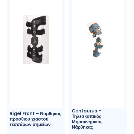
Οι
επιλογές
μπορούν
να
επιλεγού
στη
σελίδα
του
προϊόντ
Centaurus –
Rigel Front – Νάρθηκας
Τηλεσκοπικός
πρόσθιου χιαστού
Μηροκνημικός
τεσσάρων σημείων
Νάρθηκας