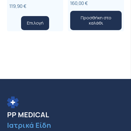
160,00
€
119,90
€
Προσθήκη στο
Αυτό
Επιλογή
καλάθι
το
προϊόν
έχει
πολλαπλές
παραλλαγές.
Οι
επιλογές
μπορούν
να
επιλεγούν
στη
PP MEDICAL
σελίδα
Ιατρικά Είδη
του