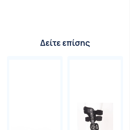
μοναδικό μείγμα
φρουκτόζης και
γλυκόζης
(αναλογία 0,8:1) που επιτρέπει
την πρόσληψη έως και 100 γραμμαρίων
υδατανθράκων την ώρα.
Δείτε επίσης
Είναι κατασκευασμένο με την αξιοποίηση
της φυσικής τεχνολογίας υδρογέλης και
κατασκευασμένο με έξι φυσικά συστατικά.
Δεν περιέχει χρωστικές ή συντηρητικά και
διατίθεται σε μερίδες 40 γρ.
Κάθε μερίδα περιέχει 60% υδατάνθρακες –
μια υψηλή αναλογία βάρους προς ενέργεια.
Διατροφική Αξία &
Συστατικά
1 μερίδα, 40 γραμμάρια,