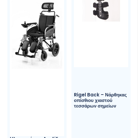
αποδίδει κατά μέσο όρο:
Energy 425 kJ/100 kcal
Fat 0 g of which saturates 0 g
Carbohydrates 25 g of which sugar 25 g
Protein0 g
Salt 50 mg
Water, Glucose, Fructose, Calcium Carbonate,
Gluconic acid, Sodium Alginate.
Rigel Back – Νάρθηκας
οπίσθιου χιαστού
τεσσάρων σημείων