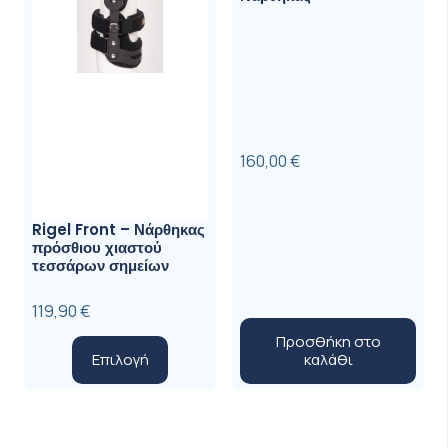
στη
σελίδα
του
προϊόντ
160,00
€
Rigel Front – Νάρθηκας
πρόσθιου χιαστού
τεσσάρων σημείων
119,90
€
Προσθήκη στο
Αυτό
καλάθι
Επιλογή
το
προϊόν
έχει