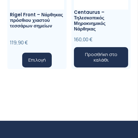
Centaurus –
Rigel Front – Νάρθηκας
Τηλεσκοπικός
πρόσθιου χιαστού
Μηροκνημικός
τεσσάρων σημείων
Νάρθηκας
160,00
€
119,90
€
Προσθήκη στο
Αυτό
Επιλογή
καλάθι
το
προϊόν
έχει
πολλαπλές
παραλλαγές.
Οι
επιλογές
μπορούν
να