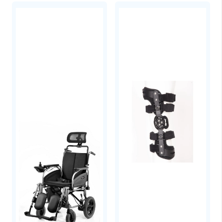
ενυδάτωση και ενέργεια.
Αναμείξτε το κάθε φακελάκι με 500 ml νερό
και ανακινήστε καλά μέχρι να διαλυθεί. Να
είστε προσεκτικοί, θα πρέπει να βάλετε τη
σωστή αναλογία για να λειτουργήσει η
τεχνολογία υδρογέλης.