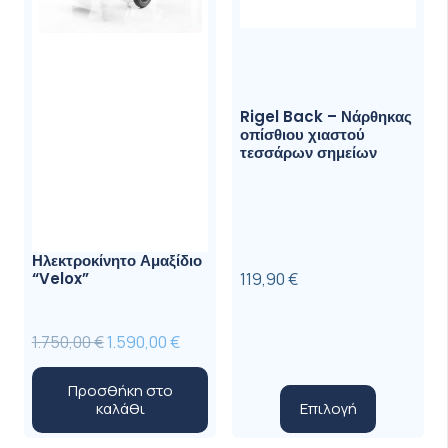
Rigel Back – Νάρθηκας
οπίσθιου χιαστού
τεσσάρων σημείων
Ηλεκτροκίνητο Αμαξίδιο
“Velox”
119,90
€
Original
Η
1.750,00
€
1.590,00
€
price
τρέχουσα
Προσθήκη στο
was:
τιμή
Αυτό
Επιλογή
καλάθι
1.750,00 €.
είναι:
το