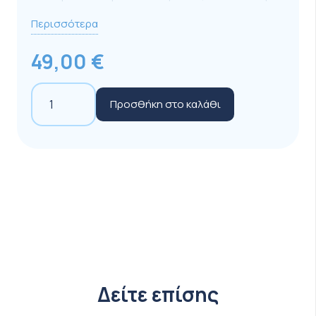
Vegetarians & Vegans.
Περισσότερα
Είναι σημαντικό να τροφοδοτείτε τακτικά τον
49,00
€
οργανισμό σας κατά τη διάρκεια των αθλημάτων
αντοχής. Κάθε στιγμή ανεφοδιασμού μετράει και
Maurten
Προσθήκη στο καλάθι
όσο πιο μεγάλες αποστάσεις διανύετε, τόσο
125mg
περισσότερους υδατάνθρακες χρειάζεται να
Energy
καταναλώσετε για να διατηρήσετε την απόδοση
10x6.5gr
σας. Το Gel 160 βοηθά τους αθλητές να
ποσότητα
εξασφαλίσουν τη σωστή ποσότητα
υδατανθράκων ανά ώρα – ανεξάρτητα από την
κατάσταση στην οποία βρίσκονται.
ΣΥΣΤΑΤΙΚΑ ΑΝΑ ΜΕΡΙΔΑ:
Νερό
Δείτε επίσης
Γλυκόζη