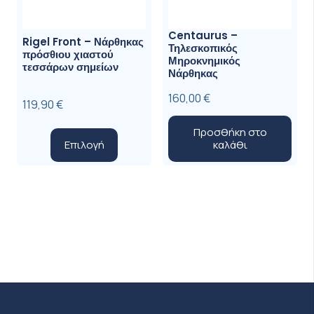
Centaurus –
Rigel Front – Νάρθηκας
Τηλεσκοπικός
πρόσθιου χιαστού
Μηροκνημικός
τεσσάρων σημείων
Νάρθηκας
160,00
€
119,90
€
Προσθήκη στο
Αυτό
Επιλογή
καλάθι
το
προϊόν
έχει
πολλαπλές
παραλλαγές.
Οι
επιλογές
μπορούν
να