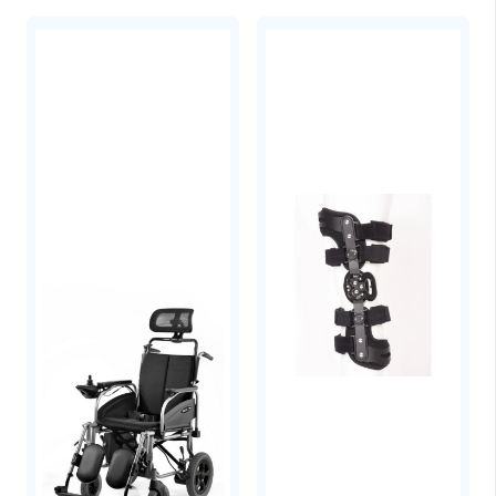
Φρουκτόζη
Ανθρακικό ασβέστιο
Γλυκονικό Οξύ
Αλγινικό νάτριο
ΔΙΑΤΡΟΦΙΚΑ ΣΤΟΙΧΕΙΑ:
Ενέργεια: 1063 kJ, 250 kcal / 425 kJ, 100 kcal
Λιπαρά– εκ των οποίων κορεσμένα: 0 g / 0 g
Υδατάνθρακες– εκ των οποίων σάκχαρα:
62.5 g / 25 g
Πρωτεΐνες: 0 g / 0 g
Αλάτι: 125 mg / 50 mg