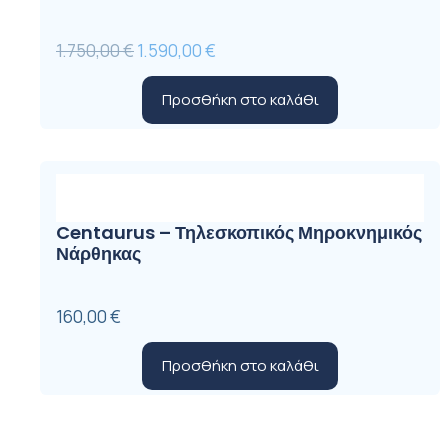
Original
Η
1.750,00
€
1.590,00
€
price
τρέχουσα
Προσθήκη στο καλάθι
was:
τιμή
1.750,00 €.
είναι:
1.590,00 €.
Centaurus – Τηλεσκοπικός Μηροκνημικός
Νάρθηκας
160,00
€
Προσθήκη στο καλάθι