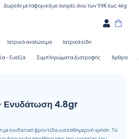
Δωρεάν μεταφορικά με αγορές άνω των 59€ έως 4kg
Ιατρικά αναλώσιμα
Ιατρικά είδη
ία – Ευεξία
Συμπληρώματα Διατροφής
Άρθρα
+ Ενυδάτωση 4.8gr
ίλη με ενυδατική φροντίδα για καθημερινή χρήση. Το
οτόμο φόρμουλα αποθήκευσης της υγρασίας του