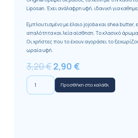
Liposan. Έχει ανάλαφρη υφή, ιδανική για καθημε
Εμπλουτισμένο με έλαιο jojoba και shea butter
απαλότητα και λεία αίσθηση. Το κλασικό άρωμα 
Οι χρήστες που το έχουν αγοράσει το ξεχωρίζο
ωραία υφή.
Original
Η
3,20
€
2,90
€
price
τρέχουσα
Liposan
was:
τιμή
Προσθήκη στο καλάθι
Lip
3,20 €.
είναι:
Balm
2,90 €.
για
24h+
Ενυδάτωση
4.8gr