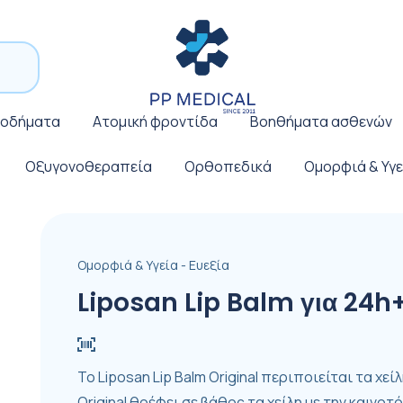
ποδήματα
Ατομική φροντίδα
Βοηθήματα ασθενών
Οξυγονοθεραπεία
Ορθοπεδικά
Ομορφιά & Υγε
Ομορφιά & Υγεία - Ευεξία
Liposan Lip Balm για 24h
Το Liposan Lip Balm Original περιποιείται τα χε
Original θρέφει σε βάθος τα χείλη με την καιν