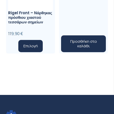
Rigel Front – Νάρθηκας
πρόσθιου χιαστού
τεσσάρων σημείων
119,90
€
Προσθήκη στο
Αυτό
καλάθι
Επιλογή
το
προϊόν
έχει
πολλαπλές
παραλλαγές.
Οι
επιλογές
μπορούν
να