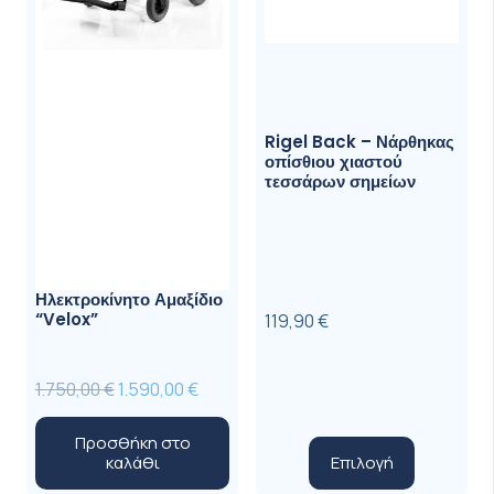
Rigel Back – Νάρθηκας
οπίσθιου χιαστού
τεσσάρων σημείων
Ηλεκτροκίνητο Αμαξίδιο
“Velox”
119,90
€
Original
Η
1.750,00
€
1.590,00
€
price
τρέχουσα
Προσθήκη στο
was:
τιμή
Αυτό
Επιλογή
καλάθι
1.750,00 €.
είναι:
το