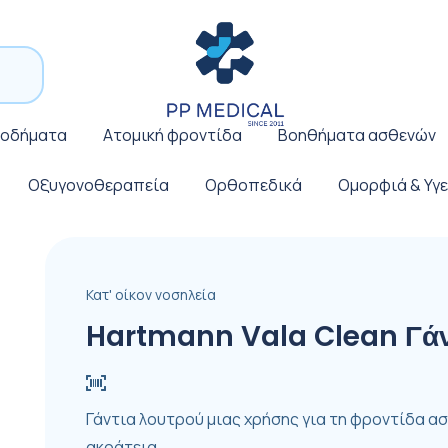
ποδήματα
Ατομική φροντίδα
Βοηθήματα ασθενών
Οξυγονοθεραπεία
Ορθοπεδικά
Ομορφιά & Υγε
Κατ' οίκον νοσηλεία
Hartmann Vala Clean Γάν
Γάντια λουτρού μιας χρήσης για τη φροντίδα α
ακράτεια.