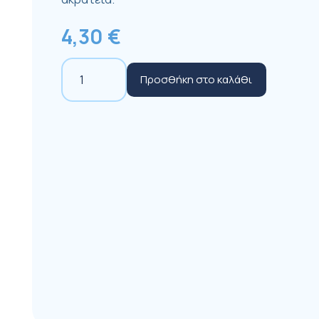
4,30
€
Hartmann
Προσθήκη στο καλάθι
Vala
Clean
Γάντια
Καθαρισμού
50τμχ
ποσότητα