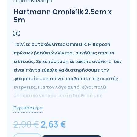
Ιατρικά αναλώσιμα
Hartmann Omnisilk 2.5cm x
5m
Ταινίες αυτoκόλλητες Omnisilk. Η παροχή
πρώτων βοηθειών γίνεται συνήθως από μη
ειδικούς. Σε κατάσταση έκτακτης ανάγκης, δεν
είναι πάντα εύκολο να διατηρήσουμε την
ψυχραιμία μας και να προβούμε στις σωστές
ενέργειες. Για τον λόγο αυτό, είναι πολύ
σημαντικό να έχουμε στη διάθεσή μας
κατάλληλο και εύχρηστο εξοπλισμό.
Περισσότερα
Original
Η
2,90
€
2,63
€
price
τρέχουσα
Ταινίες αυτoκόλλητες από συνθετικό μετάξι