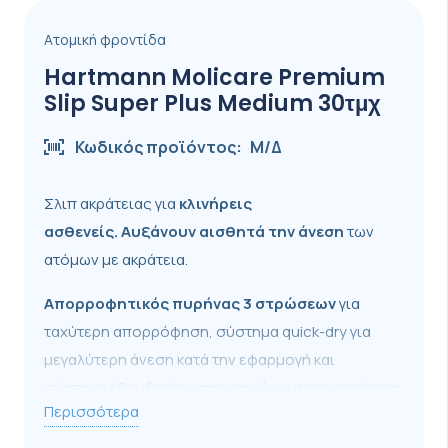
Ατομική φροντίδα
Hartmann Molicare Premium
Slip Super Plus Medium 30τμχ
Κωδικός προϊόντος:
Μ/Δ
Σλιπ ακράτειας για
κλινήρεις
ασθενείς.
Αυξάνουν αισθητά την άνεση
των
ατόμων με ακράτεια.
Α
πορροφητικός πυρήνας 3 στρώσεων
για
ταχύτερη απορρόφηση, σύστημα quick-dry για
μεγαλύτερη άνεση κατά την εφαρμογή και
σύστημα εξουδετέρωσης οσμών για περισσότερη
Περισσότερα
ευεξία.