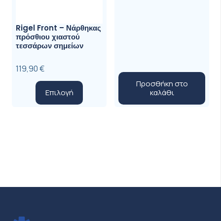
Rigel Front – Νάρθηκας
πρόσθιου χιαστού
τεσσάρων σημείων
119,90
€
Προσθήκη στο
Αυτό
καλάθι
Επιλογή
το
προϊόν
έχει
πολλαπλές
παραλλαγές.
Οι
επιλογές
μπορούν
να