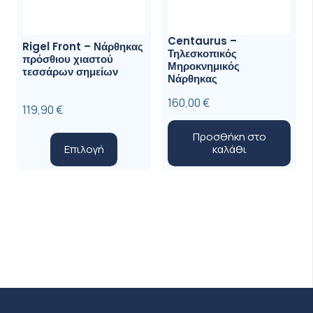
Centaurus –
Rigel Front – Νάρθηκας
Τηλεσκοπικός
πρόσθιου χιαστού
Μηροκνημικός
τεσσάρων σημείων
Νάρθηκας
160,00
€
119,90
€
Προσθήκη στο
Αυτό
Επιλογή
καλάθι
το
προϊόν
έχει
πολλαπλές
παραλλαγές.
Οι
επιλογές
μπορούν