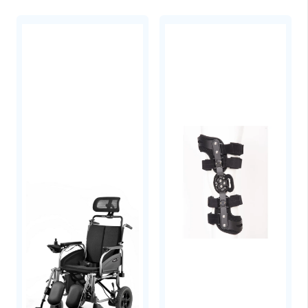
ηλεκτρολύτη που αποβάλλεται με τον
ιδρώτα. Το νάτριο βοηθάει στην ενυδάτωση
και στην διατήρηση της ισορροπίας υγρών,
και προστατεύει από την αφυδάτωση και τις
κράμπες.
Υδατάνθρακες:
η GU χρησιμοποιεί δύο
πηγές υδατανθράκων διατηρώντας υψηλά
τα επίπεδα γλυκόζης για μεγαλύτερο
διάστημα κατά τη διάρκεια της άσκησης. Τα
GU Energy Chews Μασώμενα Ενεργειακά
Καραμελάκια περιέχουν ένα ισορροπημένο
μίγμα από
σύνθετους
υδατάνθρακες
(μαλτοδεξτρίνη)
και
απλούς υδατάνθρακες
(σιρόπι από
φυτό ταπιόκα και ζαχαροκάλαμο) για να
μεταφέρουν γρήγορα και αποδοτικά