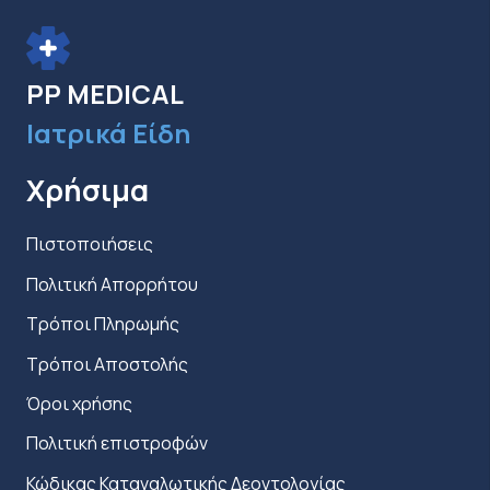
να
επιλεγούν
στη
PP MEDICAL
σελίδα
Ιατρικά Είδη
του
προϊόντος
Χρήσιμα
Πιστοποιήσεις
Πολιτική Απορρήτου
Τρόποι Πληρωμής
Τρόποι Αποστολής
Όροι χρήσης
Πολιτική επιστροφών
Κώδικας Καταναλωτικής Δεοντολογίας