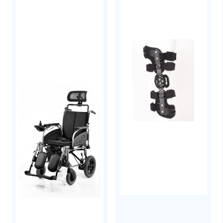
γλυκαντικά
από το φυτό
στέβια
,
αρώματα και γεύσεις.
Εύκολος, γρήγορος και
βολικός τρόπος
ενυδάτωσης
σε μια προπόνηση ή σε έναν
αγώνα.
Χαρίζουν μια ελαφριά, όμορφη, ξεδιψαστική
και δροσιστική αίσθηση “γαργαλητού” στο
στόμα.
Διαθέσιμες σε 4 απίθανες φυσικές γεύσεις.
Συνιστώμενη Δοσολογία
Για ιδανικά αποτελέσματα πιείτε 600-800ml
νερού που περιέχουν μια Ταμπλέτα
Ηλεκτρολυτών GU για κάθε μια ώρα άσκησης
ή αγώνα.