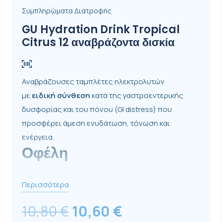
Συμπληρώματα Διατροφής
GU Hydration Drink Tropical
Citrus 12 αναβράζοντα δισκία
Αναβράζουσες ταμπλέτες ηλεκτρολυτών
με
ειδική σύνθεση
κατά της γαστροεντερικής
δυσφορίας και του πόνου (GI distress) που
προσφέρει άμεση ενυδάτωση, τόνωση και
ενέργεια.
Οφέλη
Σχεδιασμένες ώστε να μπορούν να
Περισσότερα
προστεθούν
και σε κανονικό ενεργειακό
ποτό που ήδη περιέχει ηλεκτρολύτες και
Original
Η
10,80
€
10,60
€
υδατάνθρακες, κάνοντάς το ακόμα πιο