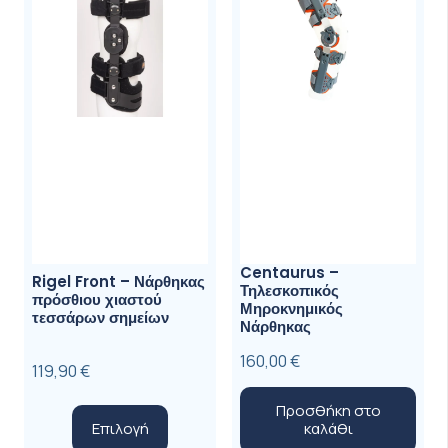
επιλεγού
στη
σελίδα
του
προϊόντ
Centaurus –
Rigel Front – Νάρθηκας
Τηλεσκοπικός
πρόσθιου χιαστού
Μηροκνημικός
τεσσάρων σημείων
Νάρθηκας
160,00
€
119,90
€
Προσθήκη στο
Αυτό
Επιλογή
καλάθι
το