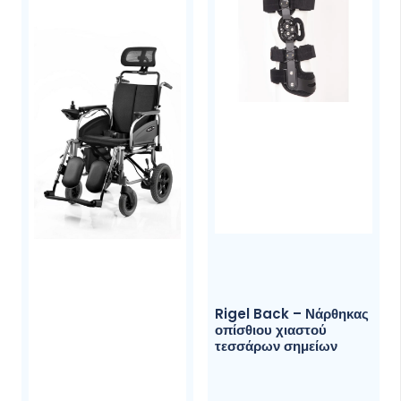
αγώνα.
Χαρίζουν μια ελαφριά, όμορφη, ξεδιψαστική
και δροσιστική αίσθηση “γαργαλητού” στο
στόμα.
Διαθέσιμες σε 4 απίθανες φυσικές γεύσεις.
Συνιστώμενη Δοσολογία
Για ιδανικά αποτελέσματα πιείτε 600-800ml
νερού που περιέχουν μια Ταμπλέτα
Ηλεκτρολυτών GU για κάθε μια ώρα άσκησης
ή αγώνα.
Διατροφική Αξία &
Rigel Back – Νάρθηκας
Συστατικά
οπίσθιου χιαστού
τεσσάρων σημείων
Lemon Lime