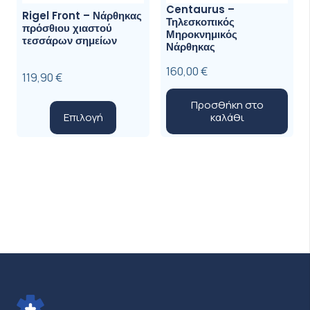
Centaurus –
Rigel Front – Νάρθηκας
Τηλεσκοπικός
πρόσθιου χιαστού
Μηροκνημικός
τεσσάρων σημείων
Νάρθηκας
160,00
€
119,90
€
Προσθήκη στο
Αυτό
Επιλογή
καλάθι
το
προϊόν
έχει
πολλαπλές
παραλλαγές.
Οι
επιλογές
μπορούν
να
επιλεγούν