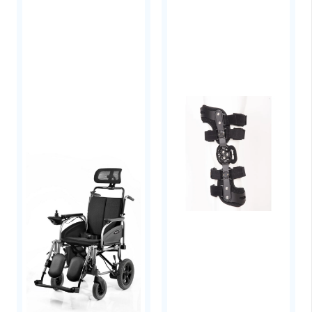
Διακλαδιζόμενης Αλυσίδας
(BCAA)
που αυξάνουν τη πνευματική συγκέντρωση
και την μυΐκή αποκατάσταση.
Παρέχει
50-60mg νάτριο
, ανάλογα με την
γεύση. Κάποιες γεύσεις έχουν ενισχυμένα
επίπεδα ηλεκτρολυτών και το νάτριο φτάνει
τα 125mg. Συνήθως αυτές οι γεύσεις είναι οι
αλατισμένες (salted).
Οι γεύσεις των GU Energy Gels που
περιέχουν
καφεΐνη
, έχουν μικρή δόση 20mg
φυσικής καφεΐνης από εκχύλισμα πράσινου
τσαγιού (green tea extract) για τον
μεταβολισμό του λίπους σε ενέργεια.
Οι γεύσεις των GU Energy Gels που
περιέχουν
διπλή δόση καφεΐνης
έχουν