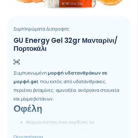
Συμπληρώματα Διατροφής
GU Energy Gel 32gr Μανταρίνι/
Πορτοκάλι
Συμπυκνωμένη
μορφή
υδατανθράκων σε
μορφή gel
, που εκτός από υδατάνθρακες,
περιέχει βιταμίνες, αμινοξέα, ανόργανα στοιχεία
και μίγμα βοτάνων.
Οφέλη
Φόρμουλα που έχει κερδίσει τα
περισσότερα
βραβεία γεύσης
και είναι
Περισσότερα