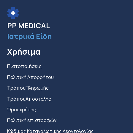
να
επιλεγούν
στη
PP MEDICAL
σελίδα
Ιατρικά Είδη
του
προϊόντος
Χρήσιμα
Πιστοποιήσεις
Πολιτική Απορρήτου
Τρόποι Πληρωμής
Τρόποι Αποστολής
Όροι χρήσης
Πολιτική επιστροφών
Κώδικας Καταναλωτικής Δεοντολογίας