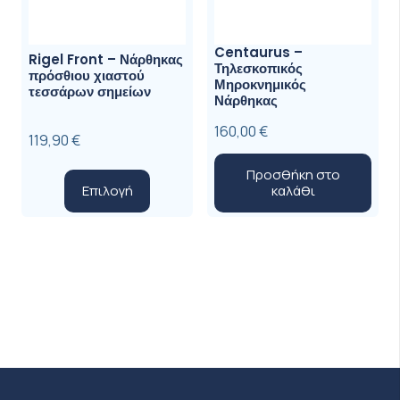
Centaurus –
Rigel Front – Νάρθηκας
Τηλεσκοπικός
πρόσθιου χιαστού
Μηροκνημικός
τεσσάρων σημείων
Νάρθηκας
160,00
€
119,90
€
Προσθήκη στο
Αυτό
Επιλογή
καλάθι
το
προϊόν
έχει
πολλαπλές
παραλλαγές.
Οι
επιλογές
μπορούν