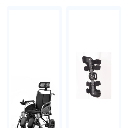
6 φορές περισσότερα
Αμινοξέα
Διακλαδιζόμενης Αλυσίδας
(BCAA)
που αυξάνουν τη πνευματική συγκέντρωση
και την μυΐκή αποκατάσταση.
Παρέχει
50-60mg νάτριο
, ανάλογα με την
γεύση. Κάποιες γεύσεις έχουν ενισχυμένα
επίπεδα ηλεκτρολυτών και το νάτριο φτάνει
τα 125mg. Συνήθως αυτές οι γεύσεις είναι οι
αλατισμένες (salted).
Οι γεύσεις των GU Energy Gels που
περιέχουν
καφεΐνη
, έχουν μικρή δόση 20mg
φυσικής καφεΐνης από εκχύλισμα πράσινου
τσαγιού (green tea extract) για τον
μεταβολισμό του λίπους σε ενέργεια.
Οι γεύσεις των GU Energy Gels που