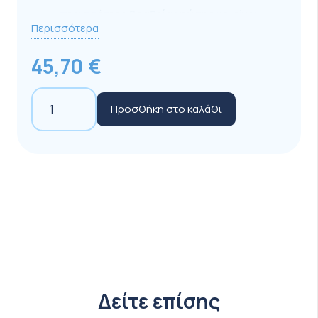
περισσότερα
βραβεία γεύσης
και είναι
Περισσότερα
διαθέσιμο σε περισσότερες από 15
απίθανες γεύσεις!
45,70
€
Σύνθεση με
δύο πηγές
υδατανθράκων
GU
(85% μαλτοδεξτρίνη και 15% φρουκτόζη)
Προσθήκη στο καλάθι
Energy
διατηρώντας υψηλά τα επίπεδα γλυκόζης
Gel
για μεγαλύτερο διάστημα κατά τη διάρκεια
24
της άσκησης.
x
Κάθε μερίδα προσφέρει περίπου
22-23
32gr
γραμμάρια υδατάνθρακα
, ανάλογα με την
Strawberry
γεύση.
Banana
Σε πρακτική συσκευασία 32 γραμμαρίων,
ποσότητα
απλό στη χρήση, καταναλώνεται γρήγορα και
εύκολα, δεν παγώνει.
Δείτε επίσης
Σταθερά
100 θερμίδες
ανά γεύση.