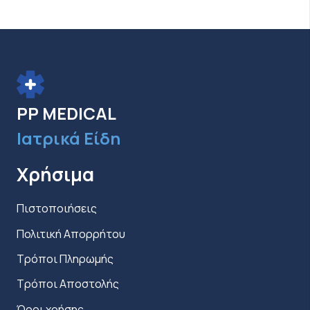
επιλογές
μπορούν
να
επιλεγούν
στη
PP MEDICAL
σελίδα
Ιατρικά Είδη
του
προϊόντος
Χρήσιμα
Πιστοποιήσεις
Πολιτική Απορρήτου
Τρόποι Πληρωμής
Τρόποι Αποστολής
Όροι χρήσης