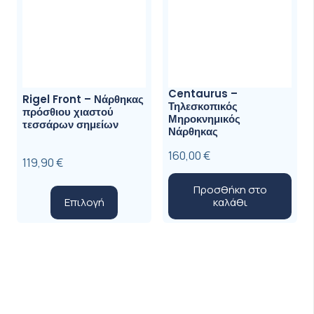
Centaurus –
Rigel Front – Νάρθηκας
Τηλεσκοπικός
πρόσθιου χιαστού
Μηροκνημικός
τεσσάρων σημείων
Νάρθηκας
160,00
€
119,90
€
Προσθήκη στο
Αυτό
Επιλογή
καλάθι
το
προϊόν
έχει
πολλαπλές
παραλλαγές.
Οι