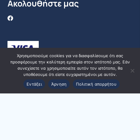
Ακολουθήστε μας
Sugar 6 g
Protein 0 g
Calcium 2% RDV
Lemon Sublime
Χρησιμοποιούμε cookies για να διασφαλίσουμε ότι σας
32 g αποδίδουν κατά μέσο όρο
:
προσφέρουμε την καλύτερη εμπειρία στον ιστότοπό μας. Εάν
συνεχίσετε να χρησιμοποιείτε αυτόν τον ιστότοπο, θα
Calories 100
υποθέσουμε ότι είστε ευχαριστημένοι με αυτόν.
Εντάξει
Άρνηση
Πολιτική απορρήτου
Calories from fat 0
Total fat 0 g
Saturated fat 0 g
Trans fat 0 g
Cholesterol 0 mg