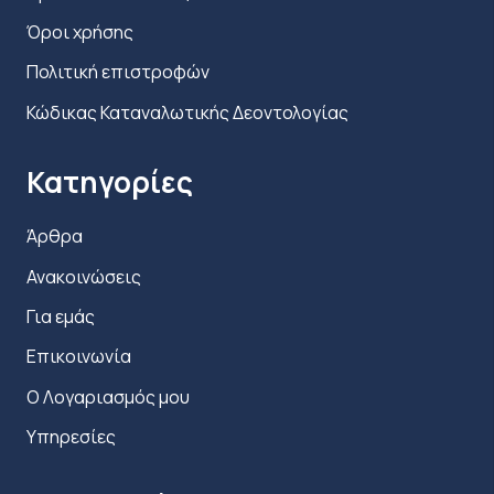
Jet Blackberry
Όροι χρήσης
Πολιτική επιστροφών
32 g αποδίδουν κατά μέσο όρο
:
Κώδικας Καταναλωτικής Δεοντολογίας
Calories 100
Calories from fat 0
Κατηγορίες
Total fat 0 g
Άρθρα
Saturated fat 0 g
Ανακοινώσεις
Trans fat 0 g
Για εμάς
Cholesterol 0 mg
Επικοινωνία
Sodium 55 mg
Ο Λογαριασμός μου
Potassium 35 mg
Υπηρεσίες
Total Carbohydrate 22 g
Dietary fiber 0 g