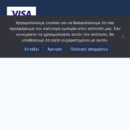
Lemon Sublime
Χρησιμοποιούμε cookies για να διασφαλίσουμε ότι σας
32 g αποδίδουν κατά μέσο όρο
:
προσφέρουμε την καλύτερη εμπειρία στον ιστότοπό μας. Εάν
συνεχίσετε να χρησιμοποιείτε αυτόν τον ιστότοπο, θα
Calories 100
υποθέσουμε ότι είστε ευχαριστημένοι με αυτόν.
Εντάξει
Άρνηση
Πολιτική απορρήτου
Calories from fat 0
Total fat 0 g
Saturated fat 0 g
Trans fat 0 g
Cholesterol 0 mg
Sodium 55 mg
Potassium 35 mg
© 2024 ppmedical | Designed and Developed by
Total Carbohydrate 23 g
ACMDigital