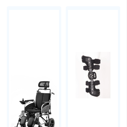
6 φορές περισσότερα
Αμινοξέα
Διακλαδιζόμενης Αλυσίδας
(BCAA)
που αυξάνουν τη πνευματική συγκέντρωση
και την μυΐκή αποκατάσταση.
Παρέχει
50-60mg νάτριο
, ανάλογα με την
γεύση. Κάποιες γεύσεις έχουν ενισχυμένα
επίπεδα ηλεκτρολυτών και το νάτριο φτάνει
τα 125mg. Συνήθως αυτές οι γεύσεις είναι οι
αλατισμένες (salted).
Οι γεύσεις των GU Energy Gels που
περιέχουν
καφεΐνη
, έχουν μικρή δόση 20mg
φυσικής καφεΐνης από εκχύλισμα πράσινου
τσαγιού (green tea extract) για τον
μεταβολισμό του λίπους σε ενέργεια.
Οι γεύσεις των GU Energy Gels που