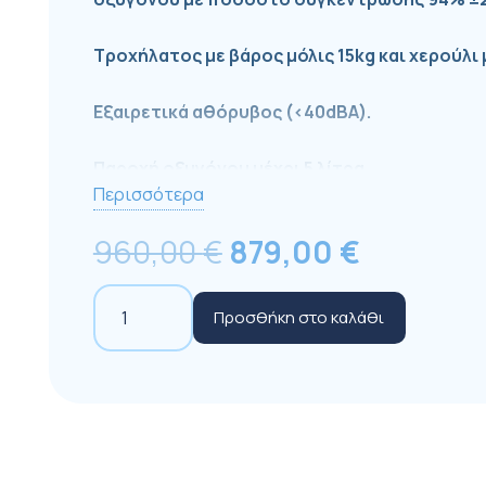
Τροχήλατος με βάρος μόλις 15kg και χερούλι
Εξαιρετικά αθόρυβος (<40dBA).
Παροχή οξυγόνου μέχρι 5 λίτρα.
Περισσότερα
Διαστάσεις 58cm x 38cm x 24cm.
Original
Η
960,00
€
879,00
€
price
τρέχουσ
Χαμηλή κατανάλωση ρεύματος 280W
Everflo
was:
τιμή
Προσθήκη στο καλάθι
συμπυκνωτής
960,00 €.
είναι:
οξυγόνου
879,00 €
-
Για τηλεφωνικές παραγγελίες καλέστε το 2
Philips
Respironics
ποσότητα