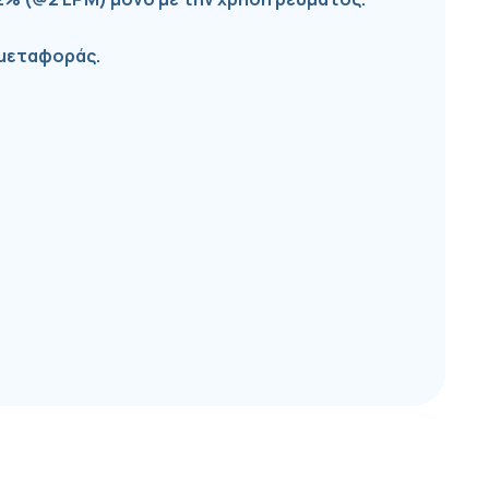
 μεταφοράς.
α
.
666300442