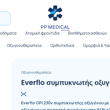
ποδήματα
Ατομική φροντίδα
Βοηθήματα ασθενών
Οξυγονοθεραπεία
Ορθοπεδικά
Ομορφιά & Υγε
Οξυγονοθεραπεία
Everflo συμπυκνωτής οξυγ
Everflo OPI 230v συμπυκνωτήςς οξυγόνου μ
οξυγόνου με ποσοστό συγκέντρωσης 94% ±2%