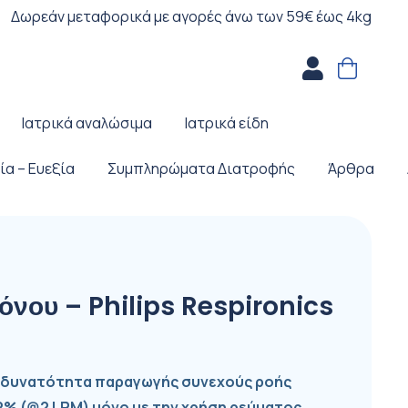
Δωρεάν μεταφορικά με αγορές άνω των 59€ έως 4kg
Ιατρικά αναλώσιμα
Ιατρικά είδη
ία – Ευεξία
Συμπληρώματα Διατροφής
Άρθρα
όνου – Philips Respironics
ε δυνατότητα παραγωγής συνεχούς ροής
 (@2 LPM) μόνο με την χρήση ρεύματος.