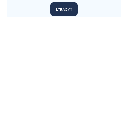
Αυτό
Επιλογή
το
προϊόν
έχει
πολλαπλές
παραλλαγές.
Οι
επιλογές
μπορούν
να
επιλεγούν
στη
σελίδα
του
προϊόντος