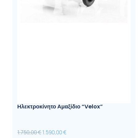
Ηλεκτροκίνητο Αμαξίδιο “Velox”
Original
Η
1.750,00
€
1.590,00
€