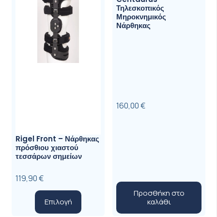
να
Τηλεσκοπικός
επιλεγού
Μηροκνημικός
Νάρθηκας
στη
σελίδα
του
προϊόντ
160,00
€
Rigel Front – Νάρθηκας
πρόσθιου χιαστού
τεσσάρων σημείων
119,90
€
Προσθήκη στο
Αυτό
καλάθι
Επιλογή
το