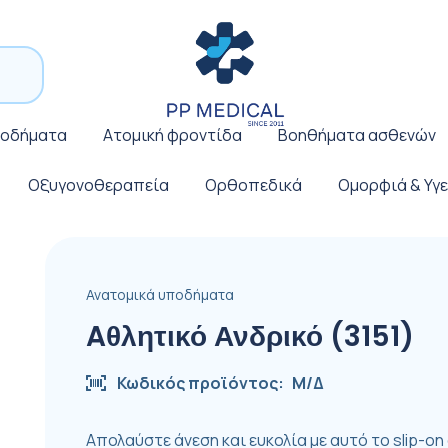
ποδήματα
Ατομική φροντίδα
Βοηθήματα ασθενών
Οξυγονοθεραπεία
Ορθοπεδικά
Ομορφιά & Υγε
Ανατομικά υποδήματα
Aθλητικό Ανδρικό (3151)
Κωδικός προϊόντος:
Μ/Δ
Απολαύστε άνεση και ευκολία με αυτό το slip-o