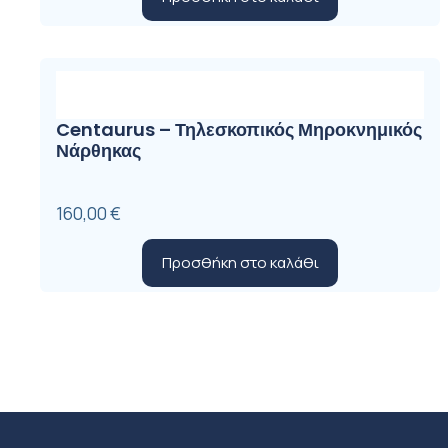
was:
τιμή
1.750,00 €.
είναι:
1.590,00 €.
Centaurus – Τηλεσκοπικός Μηροκνημικός
Νάρθηκας
160,00
€
Προσθήκη στο καλάθι