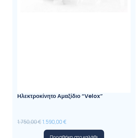
Ηλεκτροκίνητο Αμαξίδιο “Velox”
Original
Η
1.750,00
€
1.590,00
€
price
τρέχουσα
Προσθήκη στο καλάθι