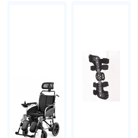
Καλώδιο τροφοδοτικού
Τροφοδοτικό αυτοκίνητου
Φίλτρο δεξιό
Φίλτρο αριστερό
Οδηγίες χρήσης
Επίπεδο Θορύβου
39,93 dB (A) ±0,42
dB (A)
Ρυθμίσεις Pοής
Ρύθμιση 1,2,3,4,5
(Παλμική)
Ρύθμιση Eξόδου Ο2
Ρύθμιση 1 –
210mL/min