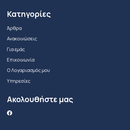
λειτουργίας
Κατηγορίες
Άρθρα
Προδιαγραφές
Ανακοινώσεις
Όγκος παλμού (mL)*
Για εμάς
Αναπνευστικός
1
2
3
4
Επικοινωνία
ρυθμός
Ο Λογαριασμός μου
15
14
28
42
56
Υπηρεσίες
20
10,5
21
31,5
42
Ακολουθήστε μας
25
8,4
16,8
25,2
33,6
30
7
14
21
28