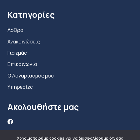
• Τροφοδοτικό αυτοκίνητου
Κατηγορίες
• Καλώδιο τροφοδοσίας
• Τσάντα μεταφοράς
Άρθρα
• Μπαταρία
Ανακοινώσεις
• Καρότσι μεταφοράς
• Εγχειρίδιο Χρήστη
Για εμάς
Επικοινωνία
Ο Λογαριασμός μου
Υπηρεσίες
Ακολουθήστε μας
Χρησιμοποιούμε cookies για να διασφαλίσουμε ότι σας