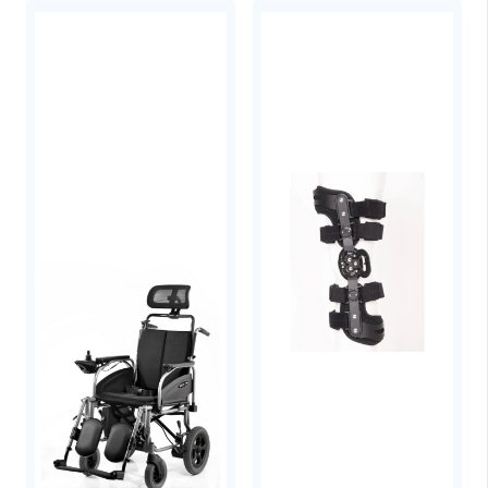
Διαστάσεις (cm)
20×23×32,5
Καθαρό Βάρος (Kg)
5,4
Εγγύηση
3 Έτη
Αυτονομία Μπαταρίας
Παλμικής ροής
Ρύθμιση
Αυτονομία (Ώρες)