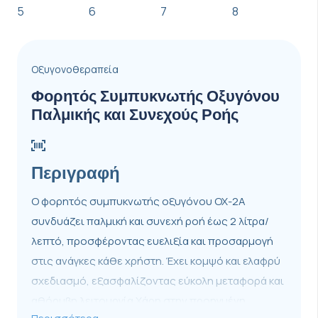
Οξυγονοθεραπεία
Φορητός Συμπυκνωτής Οξυγόνου
Παλμικής και Συνεχούς Ροής
Περιγραφή
Ο φορητός συμπυκνωτής οξυγόνου OX-2A
συνδυάζει παλμική και συνεχή ροή έως 2 λίτρα/
λεπτό, προσφέροντας ευελιξία και προσαρμογή
στις ανάγκες κάθε χρήστη. Έχει κομψό και ελαφρύ
σχεδιασμό, εξασφαλίζοντας εύκολη μεταφορά και
αθόρυβη λειτουργία.Χάρη στην προηγμένη