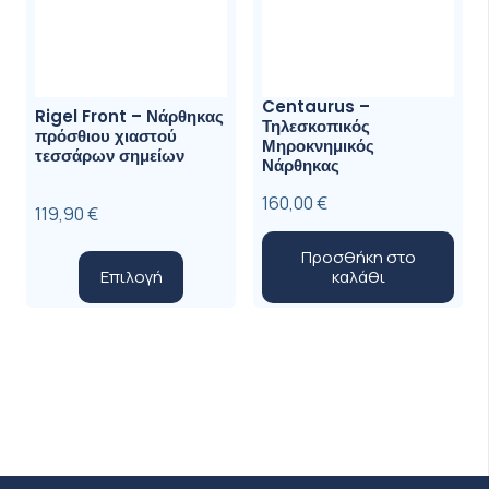
Centaurus –
Rigel Front – Νάρθηκας
Τηλεσκοπικός
πρόσθιου χιαστού
Μηροκνημικός
τεσσάρων σημείων
Νάρθηκας
160,00
€
119,90
€
Προσθήκη στο
Αυτό
Επιλογή
καλάθι
το
προϊόν
έχει
πολλαπλές
παραλλαγές.
Οι
επιλογές