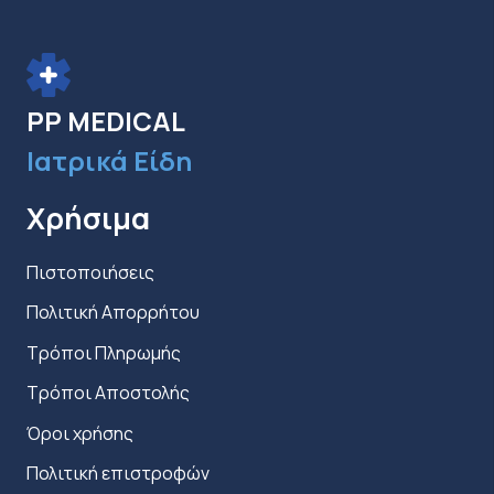
μπορούν
να
επιλεγούν
στη
PP MEDICAL
σελίδα
Ιατρικά Είδη
του
προϊόντος
Χρήσιμα
Πιστοποιήσεις
Πολιτική Απορρήτου
Τρόποι Πληρωμής
Τρόποι Αποστολής
Όροι χρήσης
Πολιτική επιστροφών