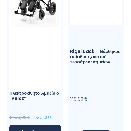
Rigel Back – Νάρθηκας
οπίσθιου χιαστού
τεσσάρων σημείων
Ηλεκτροκίνητο Αμαξίδιο
“Velox”
119,90
€
Original
Η
1.750,00
€
1.590,00
€
price
τρέχουσα