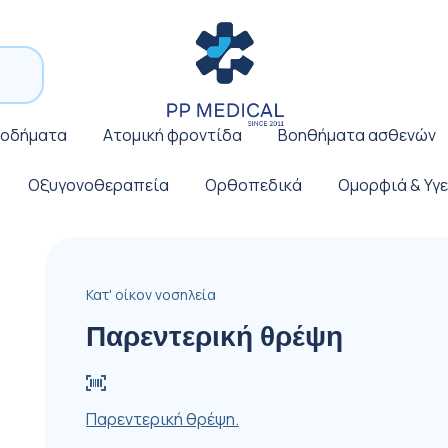
ποδήματα
Ατομική φροντίδα
Βοηθήματα ασθενών
Οξυγονοθεραπεία
Ορθοπεδικά
Ομορφιά & Υγε
Κατ' οίκον νοσηλεία
Παρεντερική θρέψη
Παρεντερική θρέψη.