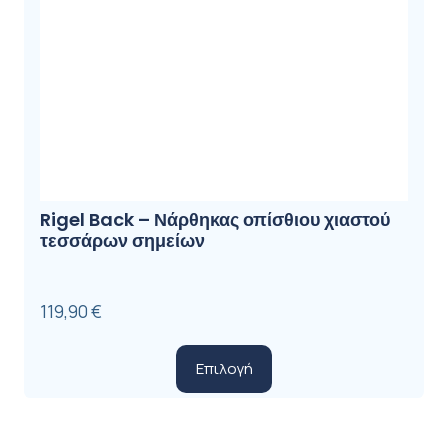
Rigel Back – Νάρθηκας οπίσθιου χιαστού
τεσσάρων σημείων
119,90
€
Αυτό
Επιλογή
το
προϊόν
έχει