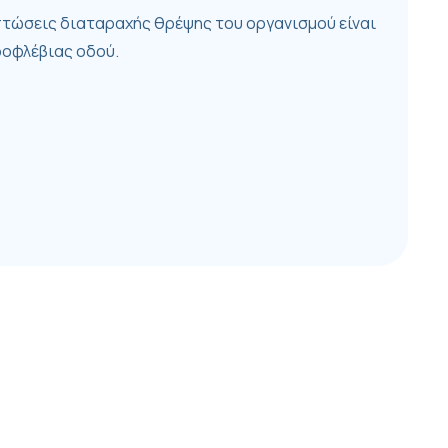
τώσεις διαταραχής θρέψης του οργανισμού είναι
δοφλέβιας οδού.
ιμή διαμορφώνεται αναλόγως.
παροχή και χορήγηση αλλά και την προμήθεια της
ται από τον ιατρό και παρέχεται εμας καθώς
ι του ΕΟΠΥΥ.