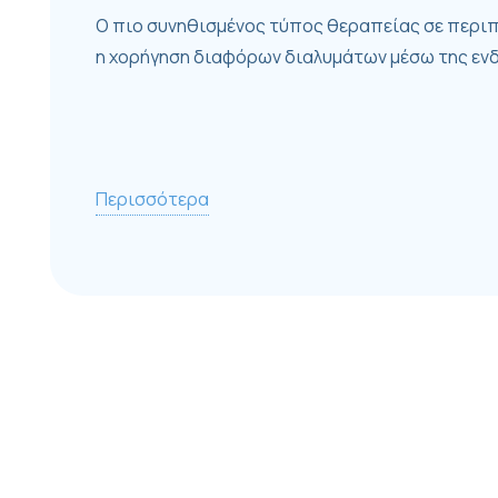
Ο πιο συνηθισμένος τύπος θεραπείας σε περιπ
η χορήγηση διαφόρων διαλυμάτων μέσω της εν
Περισσότερα
Σημαντική Πληροφορία:
Σε περίπτωση επαναλαμβανόμενης παροχής η τ
H
συγκεκριμένη
υπηρεσία συμπεριλαμβάνει την 
παρεντερικής σίτισης, η οποία συνταγογραφεί
είμαστε πιστοποιημένοι συμβεβλημένοι πάροχο