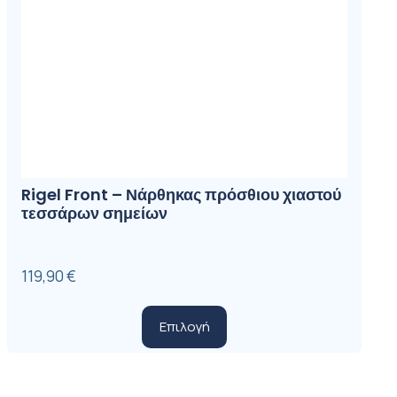
Rigel Front – Νάρθηκας πρόσθιου χιαστού
τεσσάρων σημείων
119,90
€
Αυτό
Επιλογή
το
προϊόν
έχει