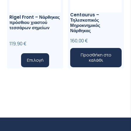
Centaurus –
Rigel Front – Νάρθηκας
Τηλεσκοπικός
πρόσθιου χιαστού
Μηροκνημικός
τεσσάρων σημείων
Νάρθηκας
160,00
€
119,90
€
Προσθήκη στο
Αυτό
Επιλογή
καλάθι
το
προϊόν
έχει
πολλαπλές
παραλλαγές.
Οι
επιλογές
μπορούν
να