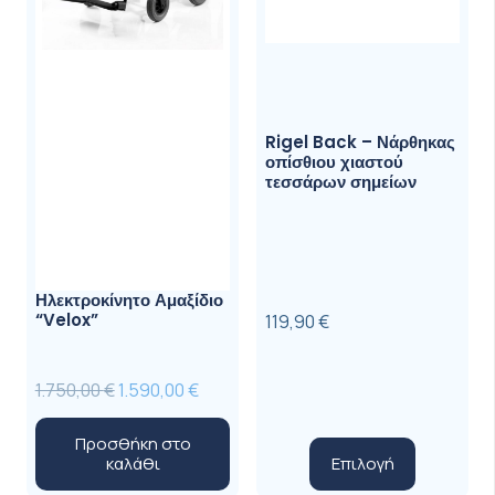
Rigel Back – Νάρθηκας
οπίσθιου χιαστού
τεσσάρων σημείων
Ηλεκτροκίνητο Αμαξίδιο
“Velox”
119,90
€
Original
Η
1.750,00
€
1.590,00
€
price
τρέχουσα
Προσθήκη στο
was:
τιμή
Αυτό
Επιλογή
καλάθι
1.750,00 €.
είναι:
το