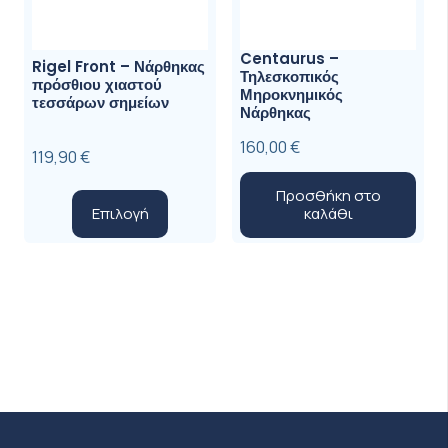
Centaurus –
Rigel Front – Νάρθηκας
Τηλεσκοπικός
πρόσθιου χιαστού
Μηροκνημικός
τεσσάρων σημείων
Νάρθηκας
160,00
€
119,90
€
Προσθήκη στο
Αυτό
Επιλογή
καλάθι
το
προϊόν
έχει
πολλαπλές
παραλλαγές.
Οι
επιλογές
μπορούν