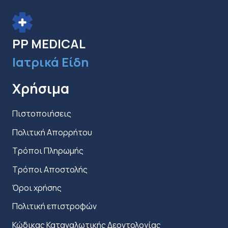
να
επιλεγούν
στη
PP MEDICAL
σελίδα
Ιατρικά Είδη
του
προϊόντος
Χρήσιμα
Πιστοποιήσεις
Πολιτική Απορρήτου
Τρόποι Πληρωμής
Τρόποι Αποστολής
Όροι χρήσης
Πολιτική επιστροφών
Κώδικας Καταναλωτικής Δεοντολογίας