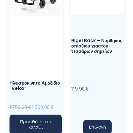
Rigel Back – Νάρθηκας
οπίσθιου χιαστού
τεσσάρων σημείων
Ηλεκτροκίνητο Αμαξίδιο
“Velox”
119,90
€
Original
Η
1.750,00
€
1.590,00
€
price
τρέχουσα
Προσθήκη στο
was:
τιμή
Αυτό
Επιλογή
καλάθι
1.750,00 €.
είναι:
το