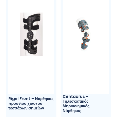
Οι
επιλογές
μπορούν
να
επιλεγού
στη
σελίδα
του
προϊόντ
Centaurus –
Rigel Front – Νάρθηκας
Τηλεσκοπικός
πρόσθιου χιαστού
Μηροκνημικός
τεσσάρων σημείων
Νάρθηκας