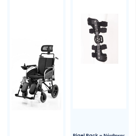
Rigel Back – Νάρθηκας