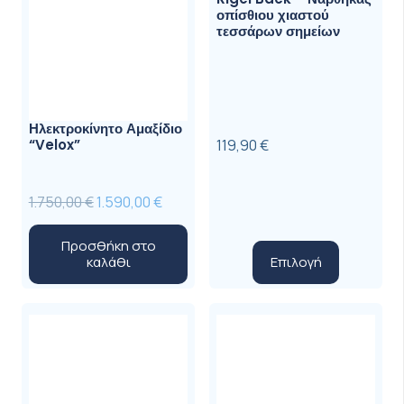
οπίσθιου χιαστού
τεσσάρων σημείων
Ηλεκτροκίνητο Αμαξίδιο
“Velox”
119,90
€
Original
Η
1.750,00
€
1.590,00
€
price
τρέχουσα
Προσθήκη στο
was:
τιμή
Αυτό
Επιλογή
καλάθι
1.750,00 €.
είναι:
το
1.590,00 €.
προϊόν
έχει
πολλαπλ
παραλλαγ