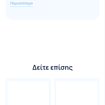
είναι είτε υποδόρια είτε ενδομυϊκά.
Περισσότερα
Υποδόριες είναι οι ενέσεις που γίνονται
στον υποδόριο ιστό.
Ενδομυϊκές είναι οι ενέσεις που γίνονται σε
περιοχές του σώματος με μεγάλους μύες,
μακριά από αγγεία ,νεύρα και οστά.
Σε περίπτωση επαναλαμβανόμενης παροχής η
Δείτε επίσης
τιμή διαμορφώνεται αναλόγως.