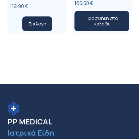
160,00
€
119,90
€
Προσθήκη στο
Αυτό
Επιλογή
καλάθι
το
προϊόν
έχει
πολλαπλές
παραλλαγές.
Οι
επιλογές
μπορούν
να
επιλεγούν
στη
PP MEDICAL
σελίδα
Ιατρικά Είδη
του