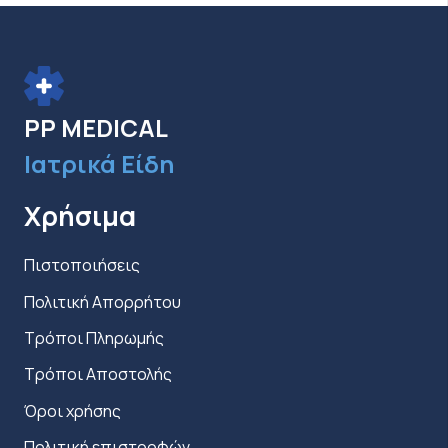
επιλογές
μπορούν
να
επιλεγούν
PP MEDICAL
στη
σελίδα
Ιατρικά Είδη
του
Χρήσιμα
προϊόντος
Πιστοποιήσεις
Πολιτική Απορρήτου
Τρόποι Πληρωμής
Τρόποι Αποστολής
Όροι χρήσης
Πολιτική επιστροφών