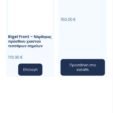
προϊόντ
160,00
€
Rigel Front – Νάρθηκας
πρόσθιου χιαστού
τεσσάρων σημείων
119,90
€
Προσθήκη στο
Αυτό
καλάθι
Επιλογή
το
προϊόν
έχει
πολλαπλές
παραλλαγές.
Οι