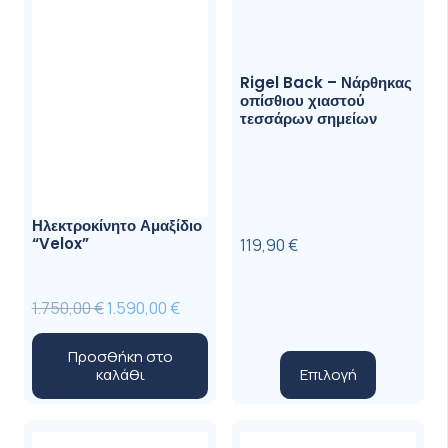
Rigel Back – Νάρθηκας
οπίσθιου χιαστού
τεσσάρων σημείων
Ηλεκτροκίνητο Αμαξίδιο
“Velox”
119,90
€
Original
Η
1.750,00
€
1.590,00
€
price
τρέχουσα
Προσθήκη στο
was:
τιμή
Αυτό
Επιλογή
καλάθι
1.750,00 €.
είναι:
το
1.590,00 €.
προϊόν
έχει