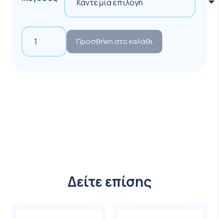
• Ανάπαυση δακτύλων
REF
ΜΕΓΕΘΟΣ
A
B
C
Διαχωριστικό
Προσθήκη στο καλάθι
Ανάπαυσης
L2487
SMALL
6.8
3
1.9
Δακτύλων
cm
cm
cm
με
Προστατευτικό
LARGE
8.8
3.8
2.4
GEL
cm
cm
cm
(L2487)
ποσότητα
Δείτε επίσης