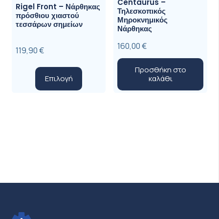
Centaurus –
Rigel Front – Νάρθηκας
Τηλεσκοπικός
πρόσθιου χιαστού
Μηροκνημικός
τεσσάρων σημείων
Νάρθηκας
160,00
€
119,90
€
Προσθήκη στο
Αυτό
Επιλογή
καλάθι
το
προϊόν
έχει
πολλαπλές
παραλλαγές.
Οι
επιλογές
μπορούν
να
επιλεγούν