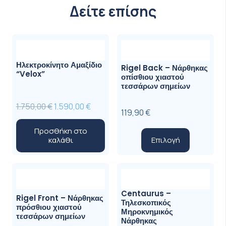
Δείτε επίσης
Ηλεκτροκίνητο Αμαξίδιο
Rigel Back – Νάρθηκας
“Velox”
οπίσθιου χιαστού
τεσσάρων σημείων
Original
Η
1.750,00
€
1.590,00
€
119,90
€
price
τρέχουσα
Προσθήκη στο
was:
τιμή
Αυτό
καλάθι
Επιλογή
1.750,00 €.
είναι:
το
1.590,00 €.
προϊόν
έχει
πολλαπλ
Centaurus –
Rigel Front – Νάρθηκας
Τηλεσκοπικός
παραλλαγ
πρόσθιου χιαστού
Μηροκνημικός
τεσσάρων σημείων
Οι
Νάρθηκας