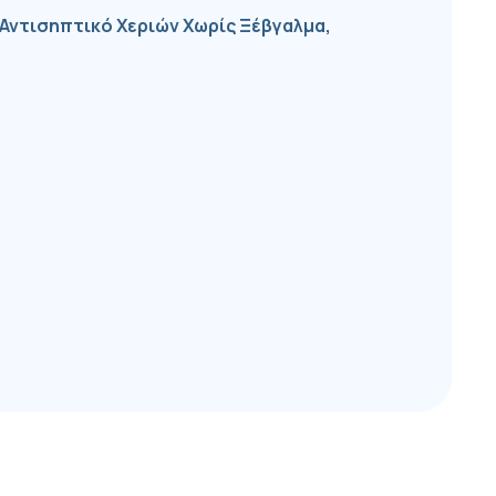
Αντισηπτικό Χεριών Χωρίς Ξέβγαλμα,
666300442