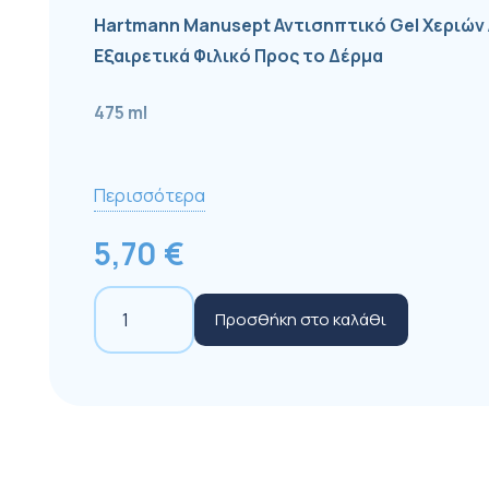
Hartmann Manusept Αντισηπτικό Gel Χεριών 
Εξαιρετικά Φιλικό Προς το Δέρμα
475 ml
Περισσότερα
Για τηλεφωνικές παραγγελίες καλέστε το 2
5,70
€
Hartmann
Προσθήκη στο καλάθι
Manusept
Gel
με
Αντλία
475ml
ποσότητα