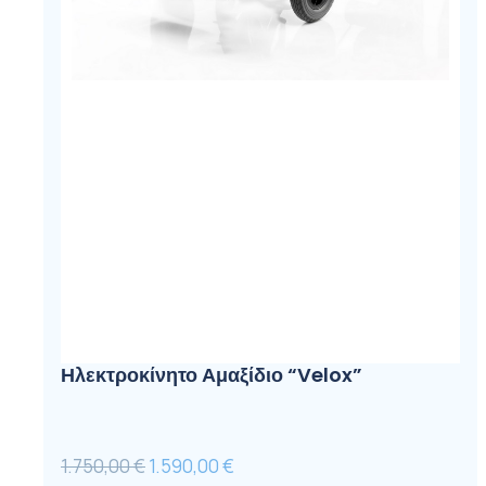
Ηλεκτροκίνητο Αμαξίδιο “Velox”
Original
Η
1.750,00
€
1.590,00
€