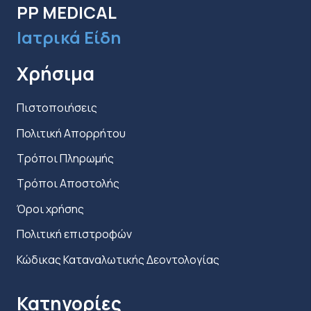
στη
PP MEDICAL
σελίδα
Ιατρικά Είδη
του
προϊόντος
Χρήσιμα
Πιστοποιήσεις
Πολιτική Απορρήτου
Τρόποι Πληρωμής
Τρόποι Αποστολής
Όροι χρήσης
Πολιτική επιστροφών
Κώδικας Καταναλωτικής Δεοντολογίας
Κατηγορίες