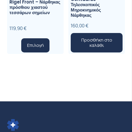
Rigel Front – Νάρθηκας
Τηλεσκοπικός
παραλλαγ
πρόσθιου χιαστού
Μηροκνημικός
τεσσάρων σημείων
Οι
Νάρθηκας
επιλογές
160,00
€
119,90
€
μπορούν
να
Προσθήκη στο
Αυτό
Επιλογή
καλάθι
επιλεγού
το
στη
προϊόν
σελίδα
έχει
του
πολλαπλές
προϊόντ
παραλλαγές.
Οι
επιλογές
μπορούν
να
επιλεγούν