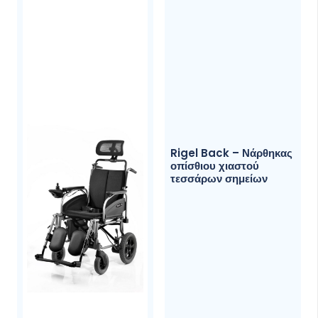
Υλικό
ΠΛΑ’Ι’ΝΑ
Πτυσσόμενα, Flip-Back, Me
Pu Μαξιλαρακι
ΥΠΟΠΟΔΙΑ
Αποσπώμενα &
Ρυθμιζόμενοy Μήκους Με
Υποστήριξη Πτέρνας
Rigel Back – Νάρθηκας
οπίσθιου χιαστού
ΠΙΣΩ ΤΡΟΧΟΙ
24″ PU Συμπαγής με
τεσσάρων σημείων
ακτίνες
ΜΠΡΟΣΤΙΝΟΙ
7″x2″ (180x50mm) PU
ΤΡΟΧΟΙ
Συμπαγείς
ΜΠΡΟΣΤΙΝΑ
Ρυθμιζόμενου Ύψους Σε 3
ΠΙΡΟΥΝΙΑ
Θέσεις